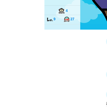
4
9
27