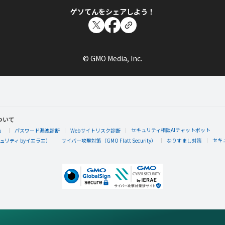
ゲソてんをシェアしよう！
© GMO Media, Inc.
ついて
セキュリティ相談AIチャットボット
」
パスワード漏洩診断
Webサイトリスク診断
セキ
リティ byイエラエ）
サイバー攻撃対策（GMO Flatt Security）
なりすまし対策