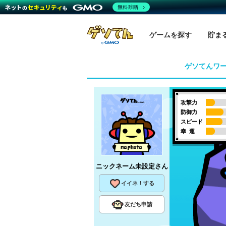
無料診断
ゲームを探す
貯ま
ゲソてんワ
攻撃力
防御力
スピード
幸 運
ニックネーム未設定
さん
イイネ！する
友だち申請