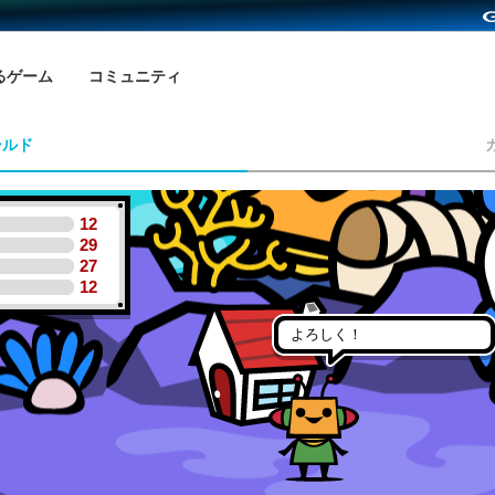
るゲーム
コミュニティ
ールド
12
29
27
12
よろしく！