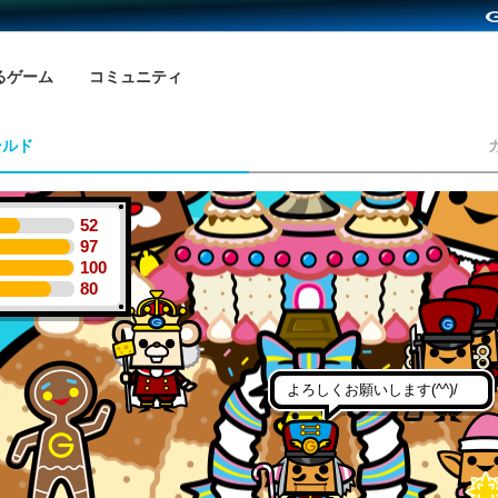
るゲーム
コミュニティ
ールド
52
97
100
80
よろしくお願いします(^^)/