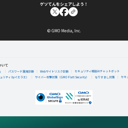
ゲソてんをシェアしよう！
© GMO Media, Inc.
ついて
セキュリティ相談AIチャットボット
」
パスワード漏洩診断
Webサイトリスク診断
セキ
リティ byイエラエ）
サイバー攻撃対策（GMO Flatt Security）
なりすまし対策