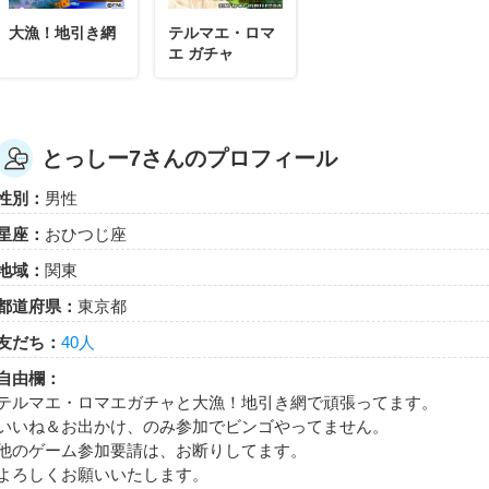
大漁！地引き網
テルマエ・ロマ
エ ガチャ
とっしー7さんのプロフィール
性別：
男性
星座：
おひつじ座
地域：
関東
都道府県：
東京都
友だち：
40人
自由欄：
テルマエ・ロマエガチャと大漁！地引き網で頑張ってます。
いいね＆お出かけ、のみ参加でビンゴやってません。
他のゲーム参加要請は、お断りしてます。
よろしくお願いいたします。