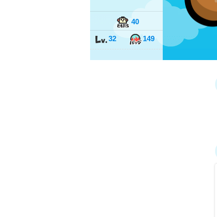
40
32
149