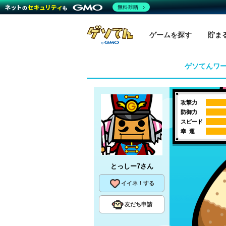
無料診断
ゲームを探す
貯ま
ゲソてんワ
攻撃力
防御力
スピード
幸 運
とっしー7
さん
イイネ！する
友だち申請