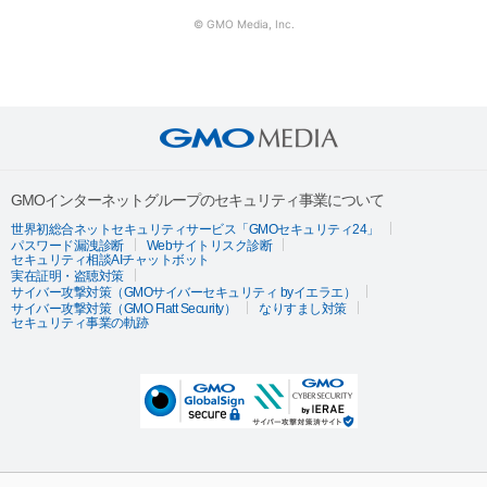
© GMO Media, Inc.
GMOインターネットグループのセキュリティ事業について
世界初総合ネットセキュリティサービス「GMOセキュリティ24」
パスワード漏洩診断
Webサイトリスク診断
セキュリティ相談AIチャットボット
実在証明・盗聴対策
サイバー攻撃対策（GMOサイバーセキュリティ byイエラエ）
サイバー攻撃対策（GMO Flatt Security）
なりすまし対策
セキュリティ事業の軌跡