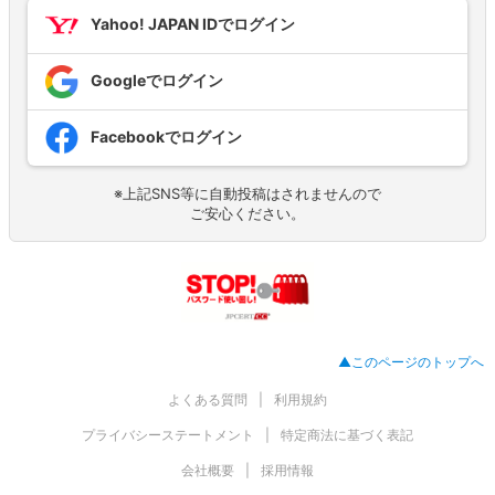
Yahoo! JAPAN IDでログイン
Googleでログイン
Facebookでログイン
※上記SNS等に自動投稿はされませんので
ご安心ください。
▲このページのトップへ
よくある質問
利用規約
プライバシーステートメント
特定商法に基づく表記
会社概要
採用情報