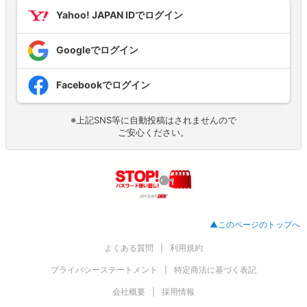
Yahoo! JAPAN IDでログイン
Googleでログイン
Facebookでログイン
※上記SNS等に自動投稿はされませんので
ご安心ください。
▲このページのトップへ
よくある質問
利用規約
プライバシーステートメント
特定商法に基づく表記
会社概要
採用情報