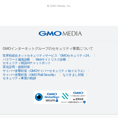
© GMO Media, Inc.
GMOインターネットグループのセキュリティ事業について
世界初総合ネットセキュリティサービス「GMOセキュリティ24」
パスワード漏洩診断
Webサイトリスク診断
セキュリティ相談AIチャットボット
実在証明・盗聴対策
サイバー攻撃対策（GMOサイバーセキュリティ byイエラエ）
サイバー攻撃対策（GMO Flatt Security）
なりすまし対策
セキュリティ事業の軌跡