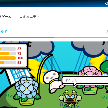
るゲーム
コミュニティ
ールド
37
73
100
51
よろしく！