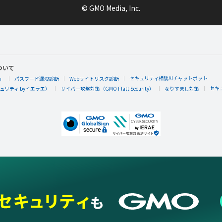
© GMO Media, Inc.
ついて
セキュリティ相談AIチャットボット
」
パスワード漏洩診断
Webサイトリスク診断
セキ
リティ byイエラエ）
サイバー攻撃対策（GMO Flatt Security）
なりすまし対策