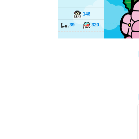
146
39
320