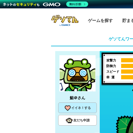
無料診断
ゲームを探す
貯ま
ゲソてんワ
攻撃力
防御力
スピード
幸 運
鮨＠
さん
イイネ！する
友だち申請