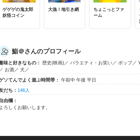
ゲゲゲの鬼太郎
大漁！地引き網
ちょこっとファ
妖怪コイン
ーム
鮨＠さんのプロフィール
趣味と好きなもの：
歴史(映画)／ バラエティ・お笑い／ ポップ／ Yo
／ お酒／ 犬／
ゲソてんでよく遊ぶ時間帯：
午前中 午後 平日
友だち：
146人
自由欄：
よろしくお願いします。