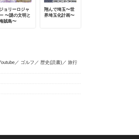
ジョリーロジャ
翔んで埼玉〜世
ー 〜謎の文明と
界埼玉化計画〜
海賊島〜
utube／ ゴルフ／ 歴史(読書)／ 旅行