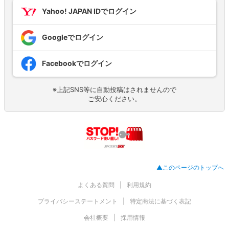
Yahoo! JAPAN IDでログイン
Googleでログイン
Facebookでログイン
※上記SNS等に自動投稿はされませんので
ご安心ください。
▲このページのトップへ
よくある質問
利用規約
プライバシーステートメント
特定商法に基づく表記
会社概要
採用情報