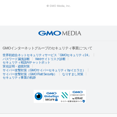
© GMO Media, Inc.
GMOインターネットグループのセキュリティ事業について
世界初総合ネットセキュリティサービス「GMOセキュリティ24」
パスワード漏洩診断
Webサイトリスク診断
セキュリティ相談AIチャットボット
実在証明・盗聴対策
サイバー攻撃対策（GMOサイバーセキュリティ byイエラエ）
サイバー攻撃対策（GMO Flatt Security）
なりすまし対策
セキュリティ事業の軌跡