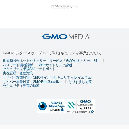
© GMO Media, Inc.
GMOインターネットグループのセキュリティ事業について
世界初総合ネットセキュリティサービス「GMOセキュリティ24」
パスワード漏洩診断
Webサイトリスク診断
セキュリティ相談AIチャットボット
実在証明・盗聴対策
サイバー攻撃対策（GMOサイバーセキュリティ byイエラエ）
サイバー攻撃対策（GMO Flatt Security）
なりすまし対策
セキュリティ事業の軌跡