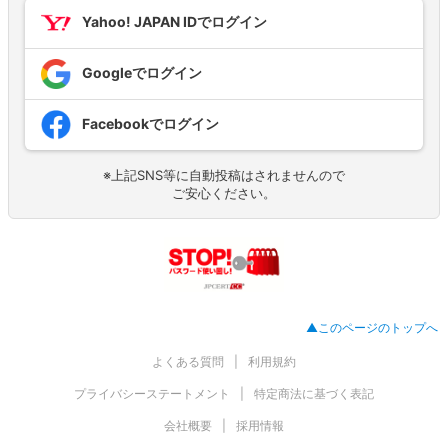
Yahoo! JAPAN IDでログイン
Googleでログイン
Facebookでログイン
※上記SNS等に自動投稿はされませんので
ご安心ください。
▲このページのトップへ
よくある質問
利用規約
プライバシーステートメント
特定商法に基づく表記
会社概要
採用情報