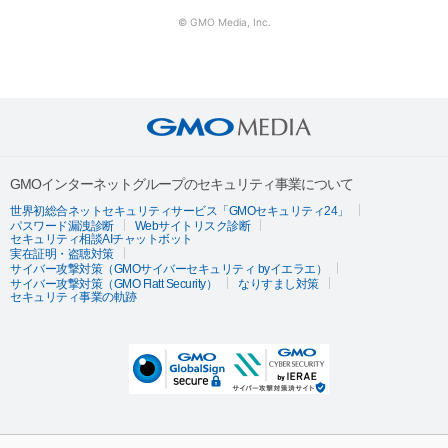
© GMO Media, Inc.
GMOインターネットグループのセキュリティ事業について
世界初総合ネットセキュリティサービス「GMOセキュリティ24」
パスワード漏洩診断
Webサイトリスク診断
セキュリティ相談AIチャットボット
実在証明・盗聴対策
サイバー攻撃対策（GMOサイバーセキュリティ byイエラエ）
サイバー攻撃対策（GMO Flatt Security）
なりすまし対策
セキュリティ事業の軌跡