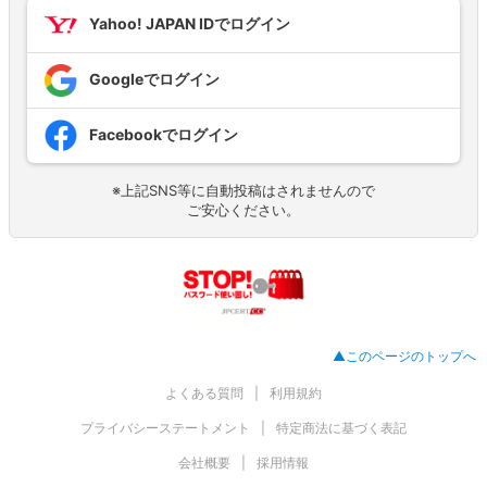
Yahoo! JAPAN IDでログイン
Googleでログイン
Facebookでログイン
※上記SNS等に自動投稿はされませんので
ご安心ください。
▲このページのトップへ
よくある質問
利用規約
プライバシーステートメント
特定商法に基づく表記
会社概要
採用情報