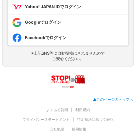
Yahoo! JAPAN IDでログイン
Googleでログイン
Facebookでログイン
※上記SNS等に自動投稿はされませんので
ご安心ください。
▲このページのトップへ
よくある質問
利用規約
プライバシーステートメント
特定商法に基づく表記
会社概要
採用情報