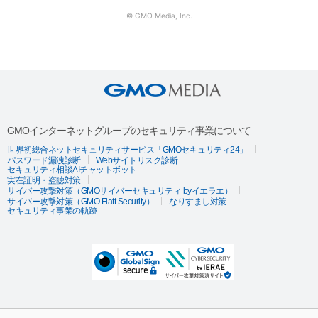
© GMO Media, Inc.
GMOインターネットグループのセキュリティ事業について
世界初総合ネットセキュリティサービス「GMOセキュリティ24」
パスワード漏洩診断
Webサイトリスク診断
セキュリティ相談AIチャットボット
実在証明・盗聴対策
サイバー攻撃対策（GMOサイバーセキュリティ byイエラエ）
サイバー攻撃対策（GMO Flatt Security）
なりすまし対策
セキュリティ事業の軌跡