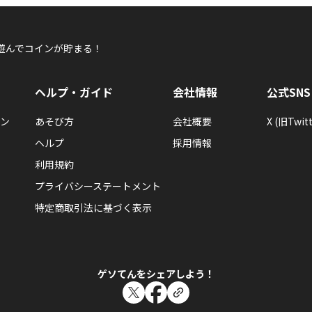
1997273
1997273さんが「射手座ともだち10」バッジ
遊んでコインが貯まる！
射手座のともだちが10人できるともらえるエネルギーバッジ
ヘルプ・ガイド
会社情報
公式SNS
ン
あそび方
会社概要
X (旧Twitt
ヘルプ
採用情報
利用規約
1997273
プライバシーステートメント
1997273さんが何か隠しバッジを手に入れたら
隠しバッジ！獲得条件はヒミツ。
特定商取引法に基づく表示
ゲソてんをシェアしよう！
1997273