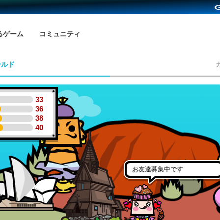
るゲーム
コミュニティ
ールド
33
36
38
40
お友達募集中です