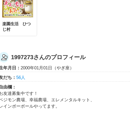
1997273
楽園生活 ひつ
じ村
1997273さんが「おでかけステージ右欧を達
れた！
おでかけステージミギヨーロッパを100％達成したらもらえ
1997273さんのプロフィール
生年月日：
2000年01月01日（やぎ座）
友だち：
56人
1997273
自由欄：
1997273さんがレベル29「新幹線」にレベル
お友達募集中です！
新幹線にのりこんだら窓の外の景色がすばらしかった！宇宙
ベジモン農場、幸福農場、エレメンタルキット、
するのも、きっとフゼイがあっていいはず。また一歩宇宙に
レインボーボールやってます。