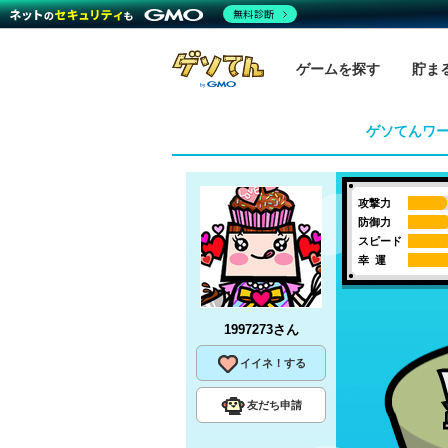
無料診断
ゲームを探す
貯ま
ゲソてんワ
攻撃力
防御力
スピード
幸 運
1997273
さん
イイネ！する
友だち申請