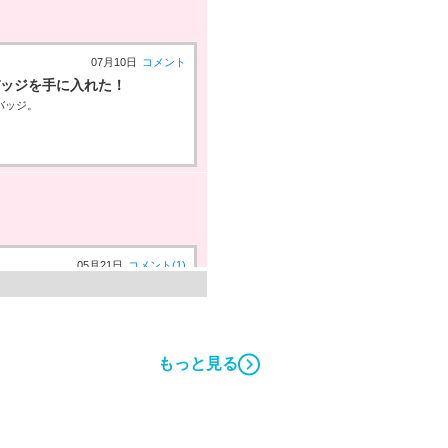
07月10日
コメント
」バッジを手に入れた！
バッジ。
05月21日
コメント(1)
０回達成度１００％」バッジを
もらえるエネルギーバッジ。
もっと見る