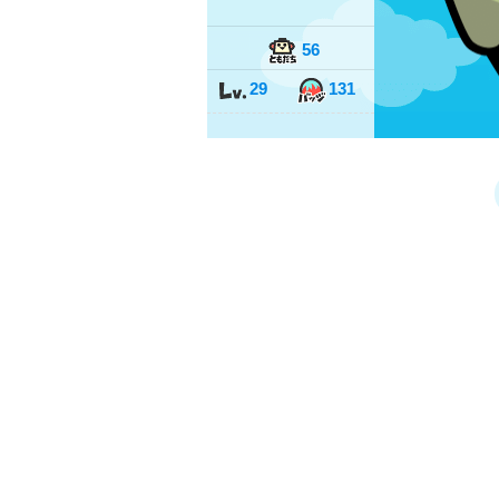
56
29
131