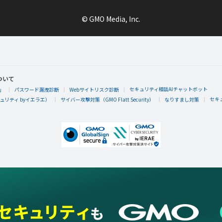
1997273さんが「はじめてのスターギャラク
© GMO Media, Inc.
スターギャラクシーをはじめてあそんだらもらえるエネルギ
ついて
セキュリティ相談AIチャットボット
」
パスワード漏洩診断
Webサイトリスク診断
1997273
セキ
リティ byイエラエ）
サイバー攻撃対策（GMO Flatt Security）
なりすまし対策
1997273さんが「ゲーム5コはじめる」バッジ
ゲームを5つはじめるともらえるエネルギーバッジ。
1997273
1997273さんが「おでかけステージホクオウ
ジを手に入れた！