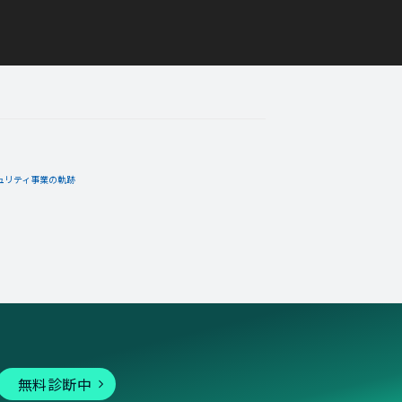
シー」バッジを手に入れた！
ーバッジ。
ュリティ事業の軌跡
03月11日
コメント
を手に入れた！
03月04日
コメント
無料診断中
を１０回達成度１００％」バッ