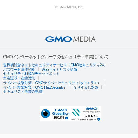
© GMO Media, Inc.
GMOインターネットグループのセキュリティ事業について
世界初総合ネットセキュリティサービス「GMOセキュリティ24」
パスワード漏洩診断
Webサイトリスク診断
セキュリティ相談AIチャットボット
実在証明・盗聴対策
サイバー攻撃対策（GMOサイバーセキュリティ byイエラエ）
サイバー攻撃対策（GMO Flatt Security）
なりすまし対策
セキュリティ事業の軌跡