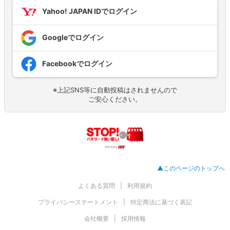
Yahoo! JAPAN IDでログイン
Googleでログイン
Facebookでログイン
※上記SNS等に自動投稿はされませんので
ご安心ください。
▲このページのトップへ
よくある質問
利用規約
プライバシーステートメント
特定商法に基づく表記
会社概要
採用情報