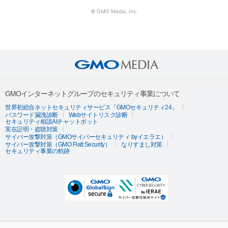
© GMO Media, Inc.
GMOインターネットグループのセキュリティ事業について
世界初総合ネットセキュリティサービス「GMOセキュリティ24」
パスワード漏洩診断
Webサイトリスク診断
セキュリティ相談AIチャットボット
実在証明・盗聴対策
サイバー攻撃対策（GMOサイバーセキュリティ byイエラエ）
サイバー攻撃対策（GMO Flatt Security）
なりすまし対策
セキュリティ事業の軌跡