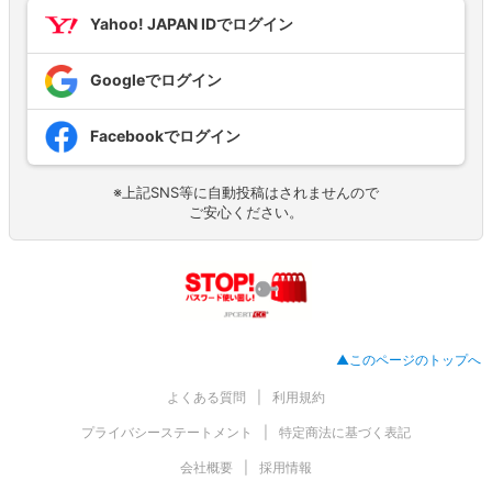
Yahoo! JAPAN IDでログイン
Googleでログイン
Facebookでログイン
※上記SNS等に自動投稿はされませんので
ご安心ください。
▲このページのトップへ
よくある質問
利用規約
プライバシーステートメント
特定商法に基づく表記
会社概要
採用情報