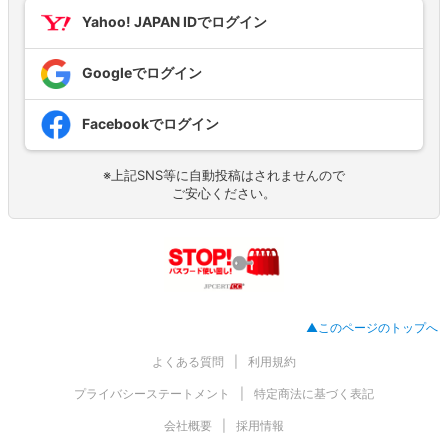
Yahoo! JAPAN IDでログイン
Googleでログイン
Facebookでログイン
※上記SNS等に自動投稿はされませんので
ご安心ください。
▲このページのトップへ
よくある質問
利用規約
プライバシーステートメント
特定商法に基づく表記
会社概要
採用情報