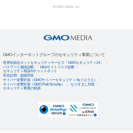
© GMO Media, Inc.
GMOインターネットグループのセキュリティ事業について
世界初総合ネットセキュリティサービス「GMOセキュリティ24」
パスワード漏洩診断
Webサイトリスク診断
セキュリティ相談AIチャットボット
実在証明・盗聴対策
サイバー攻撃対策（GMOサイバーセキュリティ byイエラエ）
サイバー攻撃対策（GMO Flatt Security）
なりすまし対策
セキュリティ事業の軌跡