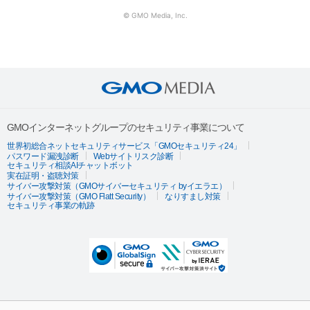
© GMO Media, Inc.
GMOインターネットグループのセキュリティ事業について
世界初総合ネットセキュリティサービス「GMOセキュリティ24」
パスワード漏洩診断
Webサイトリスク診断
セキュリティ相談AIチャットボット
実在証明・盗聴対策
サイバー攻撃対策（GMOサイバーセキュリティ byイエラエ）
サイバー攻撃対策（GMO Flatt Security）
なりすまし対策
セキュリティ事業の軌跡