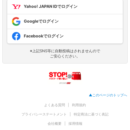
Yahoo! JAPAN IDでログイン
Googleでログイン
Facebookでログイン
※上記SNS等に自動投稿はされませんので
ご安心ください。
▲このページのトップへ
よくある質問
利用規約
プライバシーステートメント
特定商法に基づく表記
会社概要
採用情報