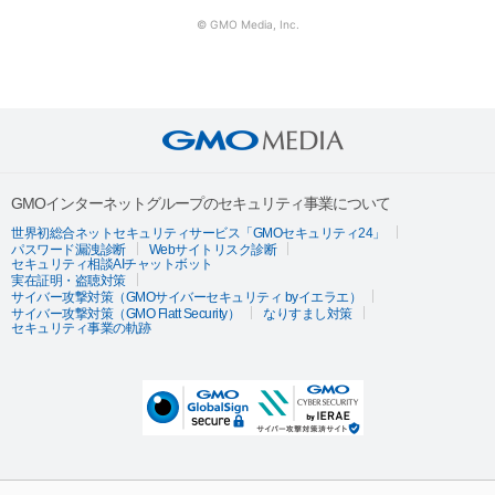
© GMO Media, Inc.
GMOインターネットグループのセキュリティ事業について
世界初総合ネットセキュリティサービス「GMOセキュリティ24」
パスワード漏洩診断
Webサイトリスク診断
セキュリティ相談AIチャットボット
実在証明・盗聴対策
サイバー攻撃対策（GMOサイバーセキュリティ byイエラエ）
サイバー攻撃対策（GMO Flatt Security）
なりすまし対策
セキュリティ事業の軌跡