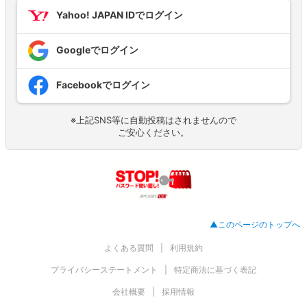
Yahoo! JAPAN IDでログイン
Googleでログイン
Facebookでログイン
※上記SNS等に自動投稿はされませんので
ご安心ください。
▲このページのトップへ
よくある質問
利用規約
プライバシーステートメント
特定商法に基づく表記
会社概要
採用情報