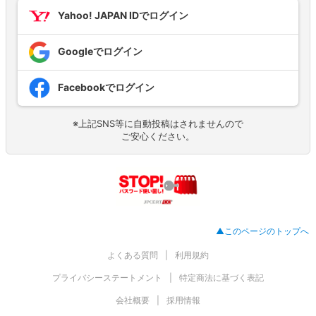
Yahoo! JAPAN IDでログイン
Googleでログイン
Facebookでログイン
※上記SNS等に自動投稿はされませんので
ご安心ください。
▲このページのトップへ
よくある質問
利用規約
プライバシーステートメント
特定商法に基づく表記
会社概要
採用情報