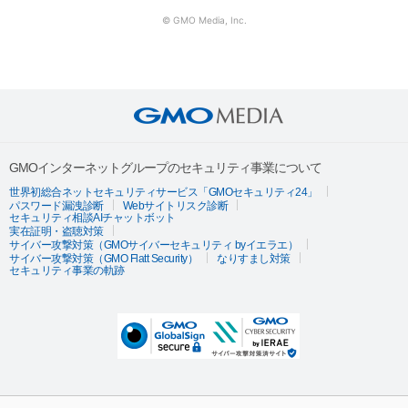
© GMO Media, Inc.
GMOインターネットグループのセキュリティ事業について
世界初総合ネットセキュリティサービス「GMOセキュリティ24」
パスワード漏洩診断
Webサイトリスク診断
セキュリティ相談AIチャットボット
実在証明・盗聴対策
サイバー攻撃対策（GMOサイバーセキュリティ byイエラエ）
サイバー攻撃対策（GMO Flatt Security）
なりすまし対策
セキュリティ事業の軌跡