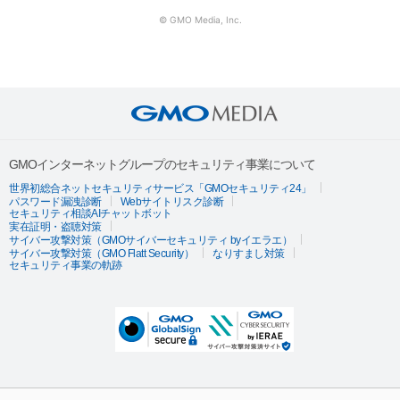
© GMO Media, Inc.
GMOインターネットグループのセキュリティ事業について
世界初総合ネットセキュリティサービス「GMOセキュリティ24」
パスワード漏洩診断
Webサイトリスク診断
セキュリティ相談AIチャットボット
実在証明・盗聴対策
サイバー攻撃対策（GMOサイバーセキュリティ byイエラエ）
サイバー攻撃対策（GMO Flatt Security）
なりすまし対策
セキュリティ事業の軌跡