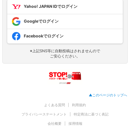
Yahoo! JAPAN IDでログイン
Googleでログイン
Facebookでログイン
※上記SNS等に自動投稿はされませんので
ご安心ください。
▲このページのトップへ
よくある質問
利用規約
プライバシーステートメント
特定商法に基づく表記
会社概要
採用情報