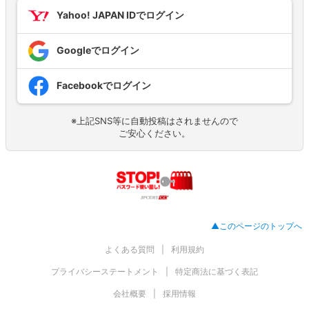
Yahoo! JAPAN IDでログイン
Googleでログイン
Facebookでログイン
※上記SNS等に自動投稿はされませんので
ご安心ください。
▲このページのトップへ
よくある質問
利用規約
プライバシーステートメント
特定商法に基づく表記
会社概要
採用情報