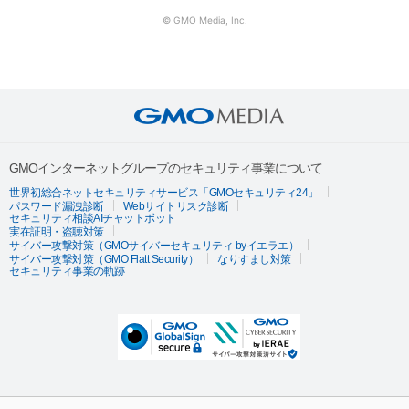
© GMO Media, Inc.
GMOインターネットグループのセキュリティ事業について
世界初総合ネットセキュリティサービス「GMOセキュリティ24」
パスワード漏洩診断
Webサイトリスク診断
セキュリティ相談AIチャットボット
実在証明・盗聴対策
サイバー攻撃対策（GMOサイバーセキュリティ byイエラエ）
サイバー攻撃対策（GMO Flatt Security）
なりすまし対策
セキュリティ事業の軌跡