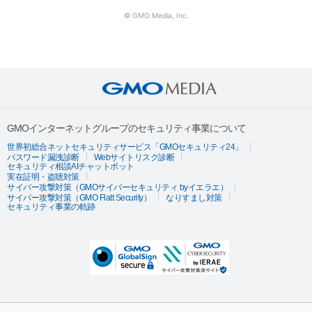
© GMO Media, Inc.
GMOインターネットグループのセキュリティ事業について
世界初総合ネットセキュリティサービス「GMOセキュリティ24」
パスワード漏洩診断
Webサイトリスク診断
セキュリティ相談AIチャットボット
実在証明・盗聴対策
サイバー攻撃対策（GMOサイバーセキュリティ byイエラエ）
サイバー攻撃対策（GMO Flatt Security）
なりすまし対策
セキュリティ事業の軌跡