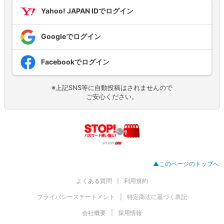
Yahoo! JAPAN IDでログイン
Googleでログイン
Facebookでログイン
※上記SNS等に自動投稿はされませんので
ご安心ください。
▲このページのトップへ
よくある質問
利用規約
プライバシーステートメント
特定商法に基づく表記
会社概要
採用情報