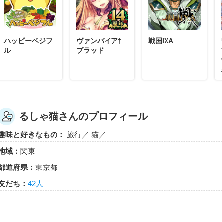
プレゼントのお裾分けありがとうございました
ハッピーベジフ
ヴァンパイア†
戦国IXA
ル
ブラッド
るしゃ猫
勉強不足で行動力とアイテム使い切った状態で地図使ってしまい
進めなくてごめんなさい。また来てくださいね
るしゃ猫さんのプロフィール
趣味と好きなもの：
旅行／ 猫／
地域：
関東
るしゃ猫
いしすさんに倣っておさんぽ地図使ってみました。
都道府県：
東京都
新鮮牧場です。
友だち：
42人
マイトモの皆さんどうぞ～(=^・^=)
ハッピーベジフル