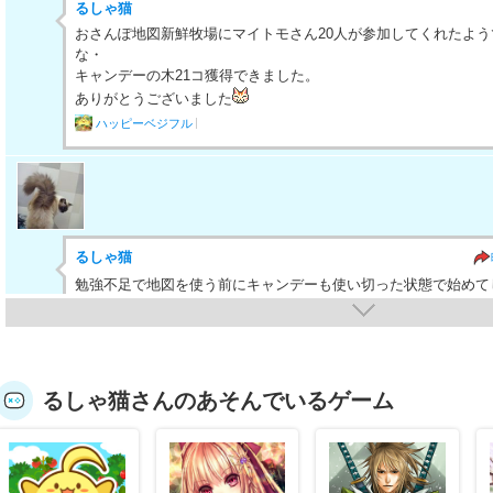
るしゃ猫
おさんぽ地図新鮮牧場にマイトモさん20人が参加してくれたよ
な・
キャンデーの木21コ獲得できました。
ありがとうございました
ハッピーベジフル
るしゃ猫
勉強不足で地図を使う前にキャンデーも使い切った状態で始めて
今度はキャンデー貯めて、行動ポイント満タンで再挑戦します♪
るしゃ猫さんのあそんでいるゲーム
るしゃ猫
やったね！ 牛乳だけじゃなかったのですね♪
行動力足りなくて前に進めませんでした。