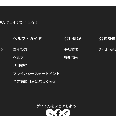
るしゃ猫
遊んでコインが貯まる！
初めて参加してみました。
こちらもさっそく使ってみます。
よろしかったら参加してくださいにゃ～
ヘルプ・ガイド
会社情報
公式SNS
ン
あそび方
会社概要
X (旧Twitt
ヘルプ
採用情報
利用規約
るしゃ猫
ビールとバナナをどうぞ～
プライバシーステートメント
ハッピーベジフル
特定商取引法に基づく表示
ゲソてんをシェアしよう！
るしゃ猫
７３GP