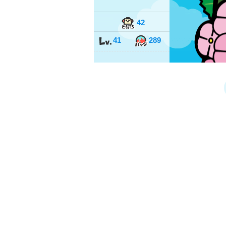
42
41
289