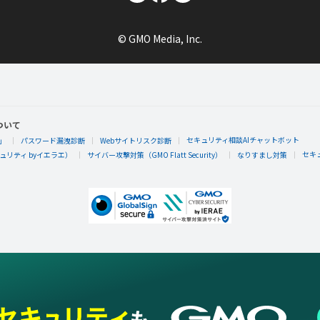
４５GP
なのに不思議なことに
から飲んでくれてる
© GMO Media, Inc.
バナ夫追加しました～
ハッピーベジフル
ついて
セキュリティ相談AIチャットボット
」
パスワード漏洩診断
Webサイトリスク診断
るしゃ猫
セキ
リティ byイエラエ）
サイバー攻撃対策（GMO Flatt Security）
なりすまし対策
ビアガーデン
５杯あります。
お子ちゃまはノンアルバナナ
をどうぞ～
今晩来られないマイともの皆様、明日昼も開催します
ハッピーベジフル