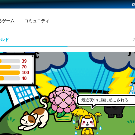
るゲーム
コミュニティ
ールド
39
70
100
48
最近夜中に猫に起こされる