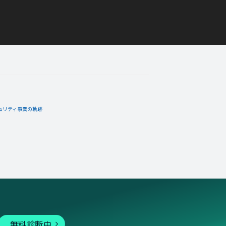
06月03日
コメント
ュリティ事業の軌跡
無料診断中