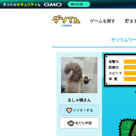
無料診断
ゲームを探す
貯ま
ゲソてんワ
攻撃力
防御力
スピード
幸 運
るしゃ猫
さん
イイネ！する
友だち申請