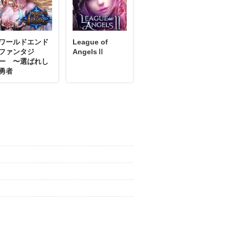
ワールドエンド
League of
ファンタジ
AngelsⅡ
ー 〜選ばれし
勇者
れおん
06月09日
コメント
ました。
06月09日
コメント