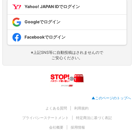
Yahoo! JAPAN IDでログイン
Googleでログイン
Facebookでログイン
※上記SNS等に自動投稿はされませんので
ご安心ください。
▲このページのトップへ
よくある質問
利用規約
プライバシーステートメント
特定商法に基づく表記
会社概要
採用情報