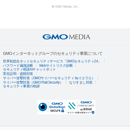
© GMO Media, Inc.
GMOインターネットグループのセキュリティ事業について
世界初総合ネットセキュリティサービス「GMOセキュリティ24」
パスワード漏洩診断
Webサイトリスク診断
セキュリティ相談AIチャットボット
実在証明・盗聴対策
サイバー攻撃対策（GMOサイバーセキュリティ byイエラエ）
サイバー攻撃対策（GMO Flatt Security）
なりすまし対策
セキュリティ事業の軌跡