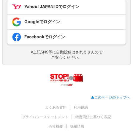
Yahoo! JAPAN IDでログイン
Googleでログイン
Facebookでログイン
※上記SNS等に自動投稿はされませんので
ご安心ください。
▲このページのトップへ
よくある質問
利用規約
プライバシーステートメント
特定商法に基づく表記
会社概要
採用情報