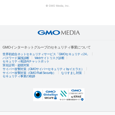
© GMO Media, Inc.
GMOインターネットグループのセキュリティ事業について
世界初総合ネットセキュリティサービス「GMOセキュリティ24」
パスワード漏洩診断
Webサイトリスク診断
セキュリティ相談AIチャットボット
実在証明・盗聴対策
サイバー攻撃対策（GMOサイバーセキュリティ byイエラエ）
サイバー攻撃対策（GMO Flatt Security）
なりすまし対策
セキュリティ事業の軌跡