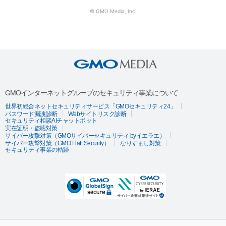
© GMO Media, Inc.
GMOインターネットグループのセキュリティ事業について
世界初総合ネットセキュリティサービス「GMOセキュリティ24」
パスワード漏洩診断
Webサイトリスク診断
セキュリティ相談AIチャットボット
実在証明・盗聴対策
サイバー攻撃対策（GMOサイバーセキュリティ byイエラエ）
サイバー攻撃対策（GMO Flatt Security）
なりすまし対策
セキュリティ事業の軌跡