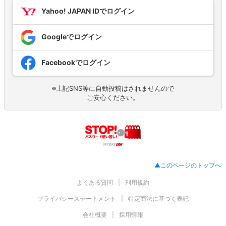
Yahoo! JAPAN IDでログイン
Googleでログイン
Facebookでログイン
※上記SNS等に自動投稿はされませんので
ご安心ください。
▲このページのトップへ
よくある質問
利用規約
プライバシーステートメント
特定商法に基づく表記
会社概要
採用情報