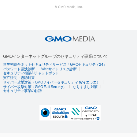
© GMO Media, Inc.
GMOインターネットグループのセキュリティ事業について
世界初総合ネットセキュリティサービス「GMOセキュリティ24」
パスワード漏洩診断
Webサイトリスク診断
セキュリティ相談AIチャットボット
実在証明・盗聴対策
サイバー攻撃対策（GMOサイバーセキュリティ byイエラエ）
サイバー攻撃対策（GMO Flatt Security）
なりすまし対策
セキュリティ事業の軌跡