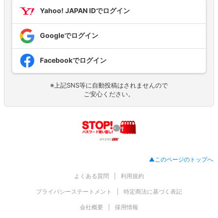
Yahoo! JAPAN IDでログイン
Googleでログイン
Facebookでログイン
※上記SNS等に自動投稿はされませんので
ご安心ください。
▲このページのトップへ
よくある質問
利用規約
プライバシーステートメント
特定商法に基づく表記
会社概要
採用情報