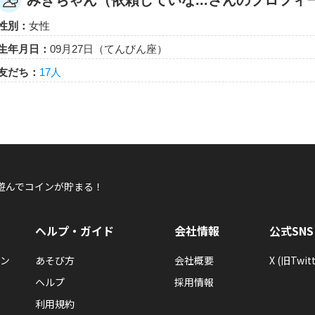
みきちゃん（依頼していな...さんのプロフィ
ベジモン農場 byGMO
【公式トピック】冬ファッションをさせたいベジモンは？
性別：
女性
生年月日：
09月27日（てんびん座）
友だち：
17人
みきちゃん（依頼していない派遣は受入しません）
まあまあ強い
終了しました。ありがとうございました
ベジモン農場 byGMO
遊んでコインが貯まる！
ヘルプ・ガイド
会社情報
みきちゃん（依頼していない派遣は受入しません）
公式SNS
まあまあ強いです
ン
あそび方
よろしくお願いします。
会社概要
X (旧Twitt
ベジモン農場 byGMO
ヘルプ
採用情報
利用規約