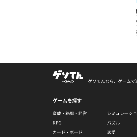
ゲソてんなら、ゲームで
ゲームを探す
育成・箱庭・経営
シミュレーショ
RPG
パズル
カード・ボード
恋愛