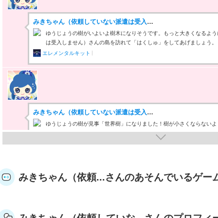
みきちゃん（依頼していない派遣は受入しません）
ゆうじょうの樹がいよいよ樹木になりそうです。もっと大きくなるよう
は受入しません）さんの島を訪れて「はくしゅ」をしてあげましょう。
エレメンタルキット
みきちゃん（依頼していない派遣は受入しません）
ゆうじょうの樹が見事「世界樹」になりました！樹が小さくならないよ
遣は受入しません）さんの島を訪れて「はくしゅ」をしてあげましょう
エレメンタルキット
みきちゃん（依頼...さんのあそんでいるゲー
みきちゃん（依頼していない派遣は受入しません）
ポムン