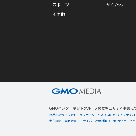
スポーツ
かんたん
その他
GMOインターネットグループのセキュリティ事業に
世界初総合ネットセキュリティサービス「GMOセキュリティ24
実在証明・盗聴対策
サイバー攻撃対策（GMOサイバーセキュ