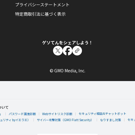
プライバシーステートメント
特定商取引法に基づく表示
みきちゃん（依頼していない派遣は受入しません）
みきちゃん（依頼していない派遣は受入しませ
ジ右欧を１０回達成度１００％」バッジを手に
おでかけステージミギヨーロッパを10回100％達成したら
ゲソてんをシェアしよう！
© GMO Media, Inc.
みきちゃん（依頼していない派遣は受入しません）
みきちゃん（依頼していない派遣は受入しませ
ジを手に入れた！
ナンプレを5回あそんだらもらえるエネルギーバッジ。
ついて
セキュリティ相談AIチャットボット
」
パスワード漏洩診断
Webサイトリスク診断
セキ
リティ byイエラエ）
サイバー攻撃対策（GMO Flatt Security）
なりすまし対策