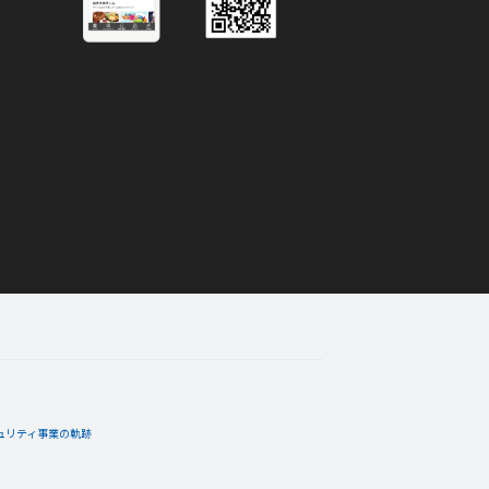
11月09日
コメント
ん）さんが「おでかけステー
入れた！
もらえるエネルギーバッジ。
11月07日
コメント
ん）さんが「ナンプレ5」バッ
ュリティ事業の軌跡