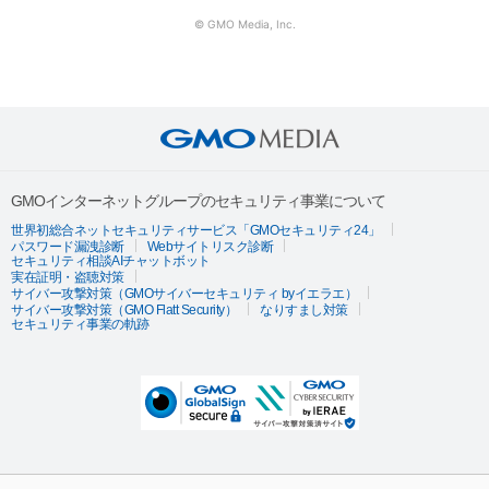
© GMO Media, Inc.
GMOインターネットグループのセキュリティ事業について
世界初総合ネットセキュリティサービス「GMOセキュリティ24」
パスワード漏洩診断
Webサイトリスク診断
セキュリティ相談AIチャットボット
実在証明・盗聴対策
サイバー攻撃対策（GMOサイバーセキュリティ byイエラエ）
サイバー攻撃対策（GMO Flatt Security）
なりすまし対策
セキュリティ事業の軌跡