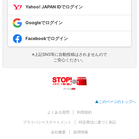
Yahoo! JAPAN IDでログイン
Googleでログイン
Facebookでログイン
※上記SNS等に自動投稿はされませんので
ご安心ください。
▲このページのトップへ
よくある質問
利用規約
プライバシーステートメント
特定商法に基づく表記
会社概要
採用情報