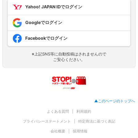
Yahoo! JAPAN IDでログイン
Googleでログイン
Facebookでログイン
※上記SNS等に自動投稿はされませんので
ご安心ください。
▲このページのトップへ
よくある質問
利用規約
プライバシーステートメント
特定商法に基づく表記
会社概要
採用情報