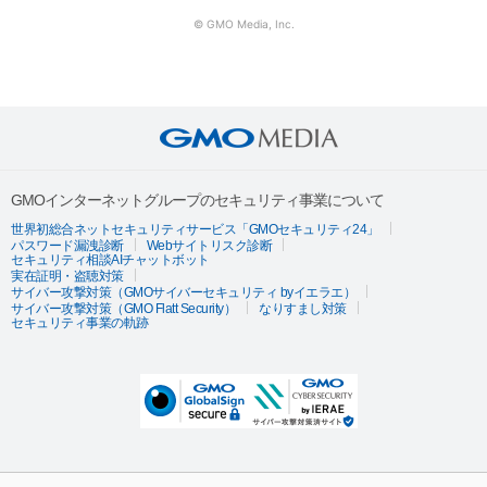
© GMO Media, Inc.
GMOインターネットグループのセキュリティ事業について
世界初総合ネットセキュリティサービス「GMOセキュリティ24」
パスワード漏洩診断
Webサイトリスク診断
セキュリティ相談AIチャットボット
実在証明・盗聴対策
サイバー攻撃対策（GMOサイバーセキュリティ byイエラエ）
サイバー攻撃対策（GMO Flatt Security）
なりすまし対策
セキュリティ事業の軌跡