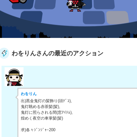
わをりんさんの最近のアクション
わをりん
出)黒金鬼灯の髪飾り(頭ﾃﾞｺ),
鬼灯眺める赤茶髪(髪),
鬼灯に照らされる間(窓ｱｲﾃﾑ),
煌めく夜空の車掌髪(髪)
求)各々ｼﾞﾝｼﾞｬｰ200