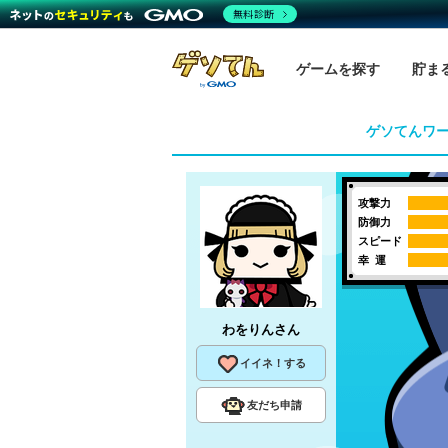
無料診断
ゲームを探す
貯ま
ゲソてんワ
攻撃力
防御力
スピード
幸 運
わをりん
さん
イイネ！する
友だち申請