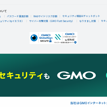
ついて
セキュリティ相談AIチャットボット
」
パスワード漏洩診断
Webサイトリスク診断
セキ
リティ byイエラエ）
サイバー攻撃対策（GMO Flatt Security）
なりすまし対策