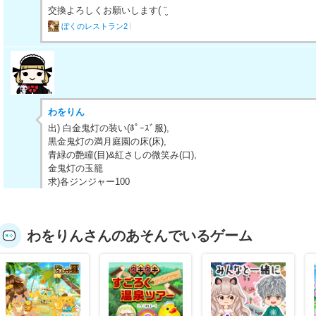
交換よろしくお願いします( ¨̮
ぼくのレストラン2
わをりん
出) 白金鬼灯の装い(ﾎﾟｰｽﾞ服),
黒金鬼灯の満月庭園の床(床),
青緑の艶瞳(目)&紅さしの微笑み(口),
金鬼灯の玉籠
求)各ジンジャー100
交換お願いします
ぼくのレストラン2
わをりんさんのあそんでいるゲーム