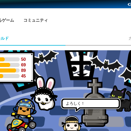
るゲーム
コミュニティ
ールド
50
69
89
45
よろしく！