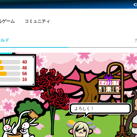
るゲーム
コミュニティ
ールド
40
46
56
16
よろしく！