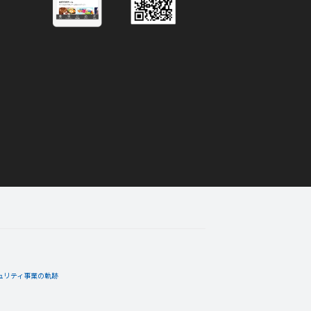
05月22日
コメント
を達成度１００％」バッジを手
ネルギーバッジ。
05月18日
コメント
ルアップ！
船て、なんでもこいなかんじがいいと
ュリティ事業の軌跡