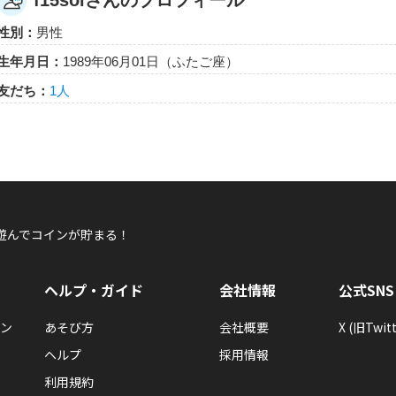
f15soiさんのプロフィール
f15soiさんが「おでかけステージインディア
ジを手に入れた！
性別：
男性
おでかけステージインディアを10回100％達成したらもら
生年月日：
1989年06月01日（ふたご座）
友だち：
1人
f15soi
f15soiさんが何か隠しバッジを手に入れたらし
隠しバッジ！獲得条件はヒミツ。
遊んでコインが貯まる！
ヘルプ・ガイド
会社情報
公式SNS
ン
あそび方
会社概要
X (旧Twitt
f15soi
ヘルプ
採用情報
f15soiさんはエディブル・デイジーを獲得しました！
利用規約
ベジモン農場 byGMO