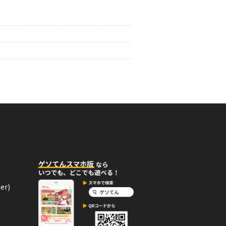
を１０回達成度１００％」バッ
えるエネルギーバッジ。
06月02日
コメント
い！
er)
05月25日
コメント