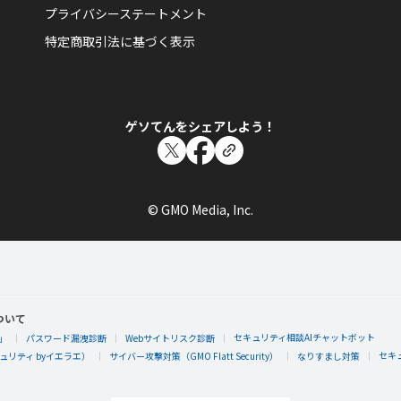
プライバシーステートメント
特定商取引法に基づく表示
f15soi
f15soiさんが「おでかけステージインディア
ゲソてんをシェアしよう！
に入れた！
おでかけステージインディアを100％達成したらもらえるエ
© GMO Media, Inc.
f15soi
f15soiさんがレベル23「サブマリン」にレベ
ついて
潜水艦でもぐるチカラを身につけた！海の中にもぐれる宇宙
セキュリティ相談AIチャットボット
」
パスワード漏洩診断
Webサイトリスク診断
おもうな。また一歩宇宙に近づいた！
セキ
リティ byイエラエ）
サイバー攻撃対策（GMO Flatt Security）
なりすまし対策