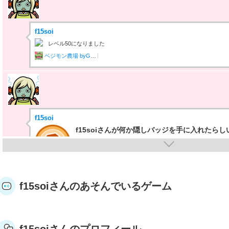
f15soi
レベル50になりました
ベジモン農場 byGMO
f15soi
f15soiさんが何か隠しバッジを手に入れたらし
隠しバッジ！獲得条件はヒミツ。
f15soiさんのあそんでいるゲーム
f15soi