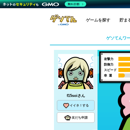
無料診断
ゲームを探す
貯ま
ゲソてんワ
攻撃力
防御力
スピード
幸 運
f15soi
さん
イイネ！する
友だち申請