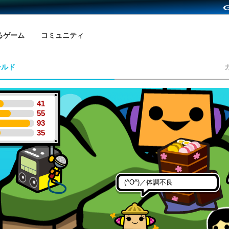
るゲーム
コミュニティ
ールド
41
55
93
35
(^O^)／体調不良