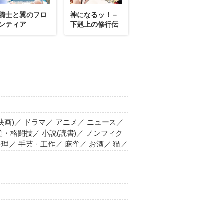
騎士と翼のフロ
神になるッ！－
ンティア
下剋上の修行伝
(映画)／ ドラマ／ アニメ／ ニュース／
 武道・格闘技／ 小説(読書)／ ノンフィク
 料理／ 手芸・工作／ 麻雀／ お酒／ 猫／