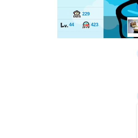
229
44
423