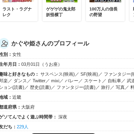
ラスト・ラグナ
ゲゲゲの鬼太郎
100万人の信長
レク
妖怪横丁
の野望
かぐや姫さんのプロフィール
性別：
女性
生年月日：
03月01日（うお座）
趣味と好きなもの：
サスペンス(映画)／ SF(映画)／ ファンタジー
邦楽／ ダンス／ Twitter／ mixi／ バレー／ スケート／ 自転車／
ション(読書)／ 歴史(読書)／ ファンタジー(読書)／ 旅行／ 写真／
地域：
近畿
都道府県：
大阪府
ゲソてんでよく遊ぶ時間帯：
深夜
友だち：
229人