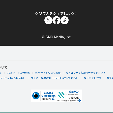
ゲソてんをシェアしよう！
© GMO Media, Inc.
ついて
セキュリティ相談AIチャットボット
」
パスワード漏洩診断
Webサイトリスク診断
セキ
リティ byイエラエ）
サイバー攻撃対策（GMO Flatt Security）
なりすまし対策