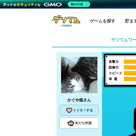
無料診断
ゲームを探す
貯ま
ゲソてんワ
攻撃力
防御力
スピード
幸 運
かぐや姫
さん
イイネ！する
友だち申請