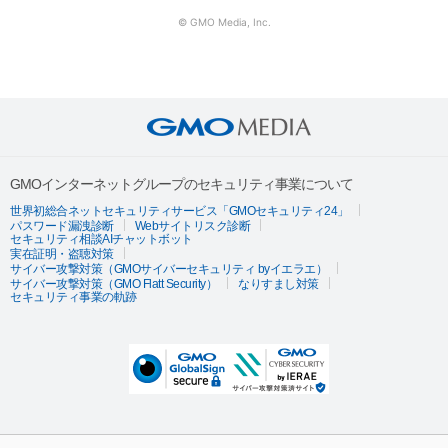
© GMO Media, Inc.
GMOインターネットグループのセキュリティ事業について
世界初総合ネットセキュリティサービス「GMOセキュリティ24」
パスワード漏洩診断
Webサイトリスク診断
セキュリティ相談AIチャットボット
実在証明・盗聴対策
サイバー攻撃対策（GMOサイバーセキュリティ byイエラエ）
サイバー攻撃対策（GMO Flatt Security）
なりすまし対策
セキュリティ事業の軌跡