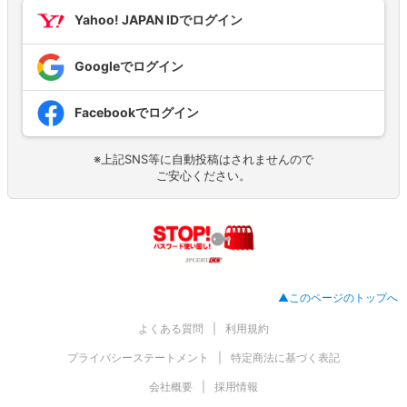
Yahoo! JAPAN IDでログイン
Googleでログイン
Facebookでログイン
※上記SNS等に自動投稿はされませんので
ご安心ください。
▲このページのトップへ
よくある質問
利用規約
プライバシーステートメント
特定商法に基づく表記
会社概要
採用情報