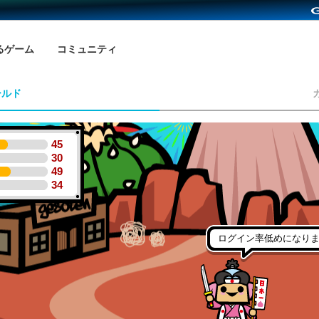
るゲーム
コミュニティ
ールド
45
30
49
34
ログイン率低めになり