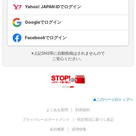
Yahoo! JAPAN IDでログイン
Googleでログイン
Facebookでログイン
※上記SNS等に自動投稿はされませんので
ご安心ください。
▲このページのトップへ
よくある質問
利用規約
プライバシーステートメント
特定商法に基づく表記
会社概要
採用情報