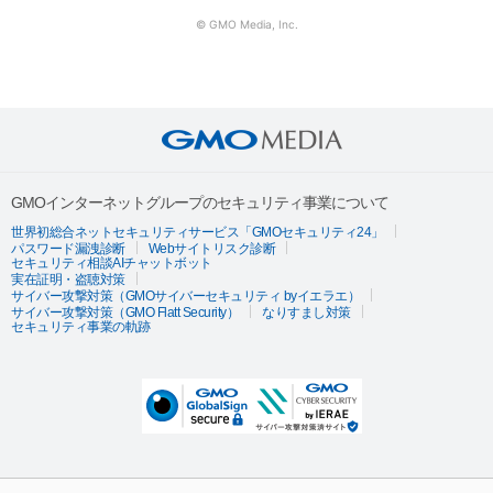
© GMO Media, Inc.
GMOインターネットグループのセキュリティ事業について
世界初総合ネットセキュリティサービス「GMOセキュリティ24」
パスワード漏洩診断
Webサイトリスク診断
セキュリティ相談AIチャットボット
実在証明・盗聴対策
サイバー攻撃対策（GMOサイバーセキュリティ byイエラエ）
サイバー攻撃対策（GMO Flatt Security）
なりすまし対策
セキュリティ事業の軌跡