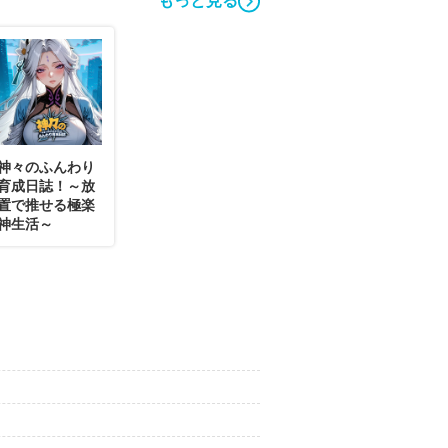
もっと見る
神々のふんわり
育成日誌！～放
置で推せる極楽
神生活～