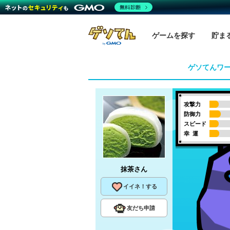
無料診断
ゲームを探す
貯ま
ゲソてんワ
攻撃力
防御力
スピード
幸 運
抹茶
さん
イイネ！する
友だち申請