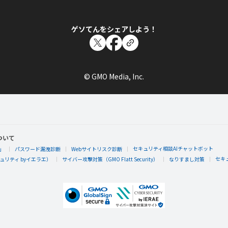
ゲソてんをシェアしよう！
© GMO Media, Inc.
ついて
セキュリティ相談AIチャットボット
」
パスワード漏洩診断
Webサイトリスク診断
セキ
リティ byイエラエ）
サイバー攻撃対策（GMO Flatt Security）
なりすまし対策