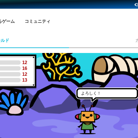
るゲーム
コミュニティ
ールド
12
16
12
13
よろしく！