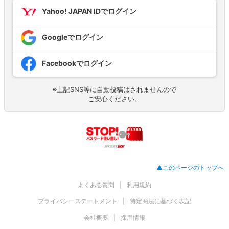
Yahoo! JAPAN IDでログイン
Googleでログイン
Facebookでログイン
※上記SNS等に自動投稿はされませんので
ご安心ください。
▲このページのトップへ
よくある質問
利用規約
プライバシーステートメント
特定商法に基づく表記
会社概要
採用情報