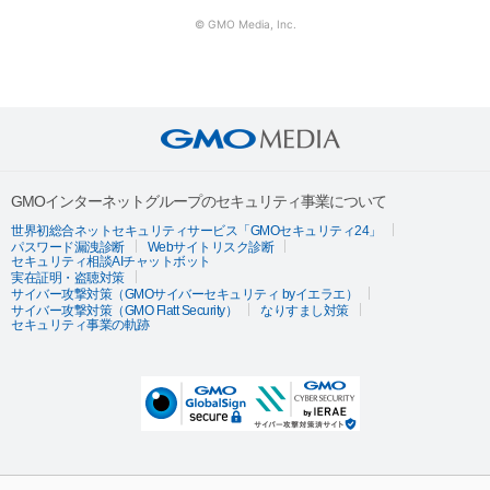
© GMO Media, Inc.
GMOインターネットグループのセキュリティ事業について
世界初総合ネットセキュリティサービス「GMOセキュリティ24」
パスワード漏洩診断
Webサイトリスク診断
セキュリティ相談AIチャットボット
実在証明・盗聴対策
サイバー攻撃対策（GMOサイバーセキュリティ byイエラエ）
サイバー攻撃対策（GMO Flatt Security）
なりすまし対策
セキュリティ事業の軌跡