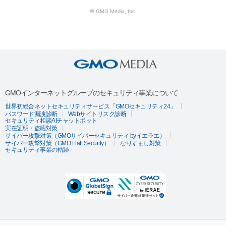
© GMO Media, Inc.
GMOインターネットグループのセキュリティ事業について
世界初総合ネットセキュリティサービス「GMOセキュリティ24」
パスワード漏洩診断
Webサイトリスク診断
セキュリティ相談AIチャットボット
実在証明・盗聴対策
サイバー攻撃対策（GMOサイバーセキュリティ byイエラエ）
サイバー攻撃対策（GMO Flatt Security）
なりすまし対策
セキュリティ事業の軌跡