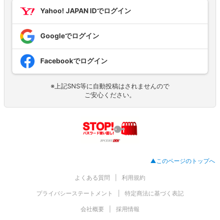
Yahoo! JAPAN IDでログイン
Googleでログイン
Facebookでログイン
※上記SNS等に自動投稿はされませんので
ご安心ください。
▲このページのトップへ
よくある質問
利用規約
プライバシーステートメント
特定商法に基づく表記
会社概要
採用情報