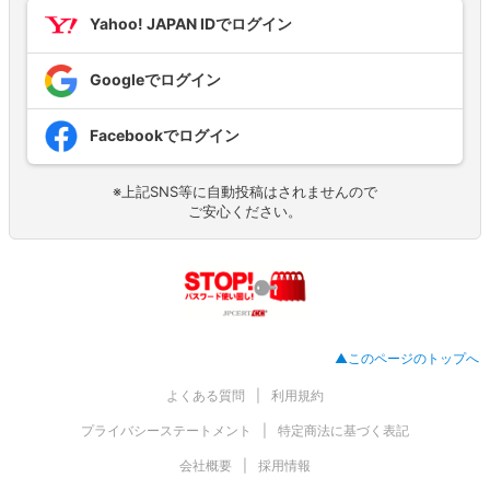
Yahoo! JAPAN IDでログイン
Googleでログイン
Facebookでログイン
※上記SNS等に自動投稿はされませんので
ご安心ください。
▲このページのトップへ
よくある質問
利用規約
プライバシーステートメント
特定商法に基づく表記
会社概要
採用情報