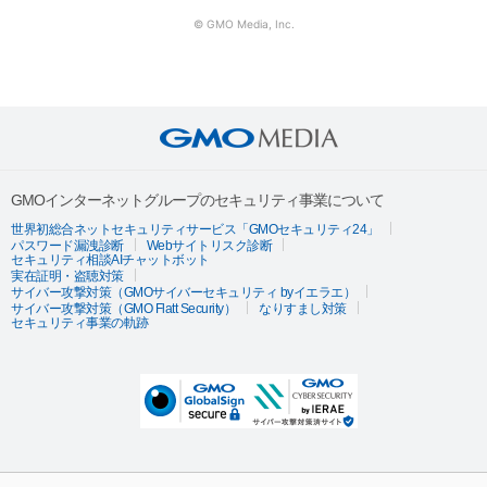
© GMO Media, Inc.
GMOインターネットグループのセキュリティ事業について
世界初総合ネットセキュリティサービス「GMOセキュリティ24」
パスワード漏洩診断
Webサイトリスク診断
セキュリティ相談AIチャットボット
実在証明・盗聴対策
サイバー攻撃対策（GMOサイバーセキュリティ byイエラエ）
サイバー攻撃対策（GMO Flatt Security）
なりすまし対策
セキュリティ事業の軌跡