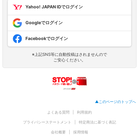
Yahoo! JAPAN IDでログイン
Googleでログイン
Facebookでログイン
※上記SNS等に自動投稿はされませんので
ご安心ください。
▲このページのトップへ
よくある質問
利用規約
プライバシーステートメント
特定商法に基づく表記
会社概要
採用情報