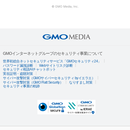
© GMO Media, Inc.
GMOインターネットグループのセキュリティ事業について
世界初総合ネットセキュリティサービス「GMOセキュリティ24」
パスワード漏洩診断
Webサイトリスク診断
セキュリティ相談AIチャットボット
実在証明・盗聴対策
サイバー攻撃対策（GMOサイバーセキュリティ byイエラエ）
サイバー攻撃対策（GMO Flatt Security）
なりすまし対策
セキュリティ事業の軌跡