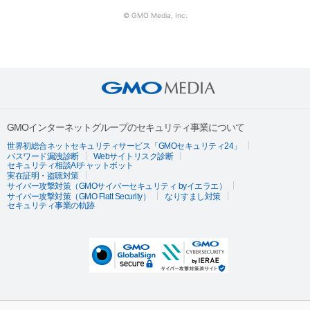
© GMO Media, Inc.
GMOインターネットグループのセキュリティ事業について
世界初総合ネットセキュリティサービス「GMOセキュリティ24」
パスワード漏洩診断
Webサイトリスク診断
セキュリティ相談AIチャットボット
実在証明・盗聴対策
サイバー攻撃対策（GMOサイバーセキュリティ byイエラエ）
サイバー攻撃対策（GMO Flatt Security）
なりすまし対策
セキュリティ事業の軌跡