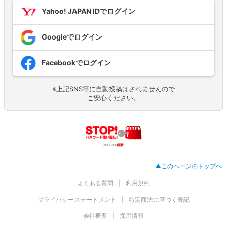
Yahoo! JAPAN IDでログイン
Googleでログイン
Facebookでログイン
※上記SNS等に自動投稿はされませんので
ご安心ください。
▲このページのトップへ
よくある質問
利用規約
プライバシーステートメント
特定商法に基づく表記
会社概要
採用情報