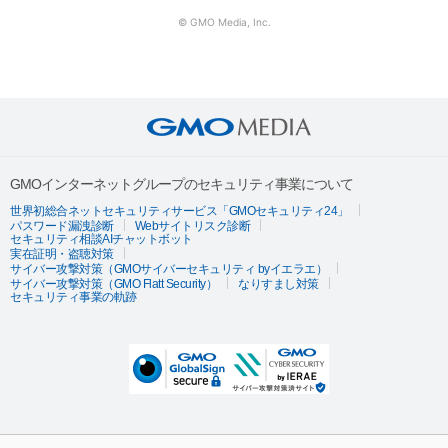
© GMO Media, Inc.
GMOインターネットグループのセキュリティ事業について
世界初総合ネットセキュリティサービス「GMOセキュリティ24」
パスワード漏洩診断
Webサイトリスク診断
セキュリティ相談AIチャットボット
実在証明・盗聴対策
サイバー攻撃対策（GMOサイバーセキュリティ byイエラエ）
サイバー攻撃対策（GMO Flatt Security）
なりすまし対策
セキュリティ事業の軌跡