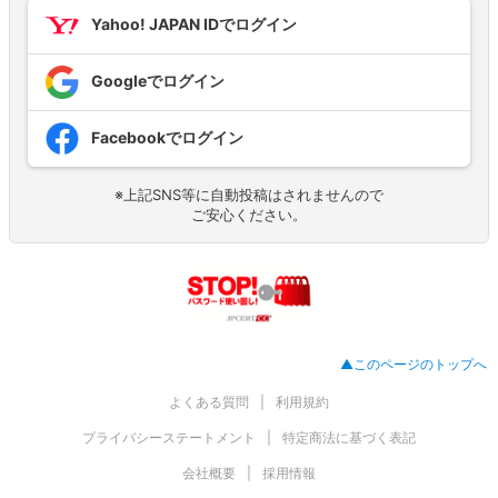
Yahoo! JAPAN IDでログイン
Googleでログイン
Facebookでログイン
※上記SNS等に自動投稿はされませんので
ご安心ください。
▲このページのトップへ
よくある質問
利用規約
プライバシーステートメント
特定商法に基づく表記
会社概要
採用情報