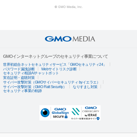
© GMO Media, Inc.
GMOインターネットグループのセキュリティ事業について
世界初総合ネットセキュリティサービス「GMOセキュリティ24」
パスワード漏洩診断
Webサイトリスク診断
セキュリティ相談AIチャットボット
実在証明・盗聴対策
サイバー攻撃対策（GMOサイバーセキュリティ byイエラエ）
サイバー攻撃対策（GMO Flatt Security）
なりすまし対策
セキュリティ事業の軌跡