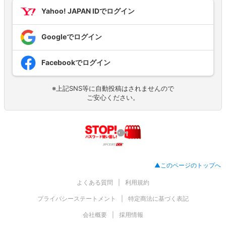
Yahoo! JAPAN IDでログイン
Googleでログイン
Facebookでログイン
※上記SNS等に自動投稿はされませんので
ご安心ください。
▲このページのトップへ
よくある質問
利用規約
プライバシーステートメント
特定商法に基づく表記
会社概要
採用情報