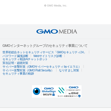
© GMO Media, Inc.
GMOインターネットグループのセキュリティ事業について
世界初総合ネットセキュリティサービス「GMOセキュリティ24」
パスワード漏洩診断
Webサイトリスク診断
セキュリティ相談AIチャットボット
実在証明・盗聴対策
サイバー攻撃対策（GMOサイバーセキュリティ byイエラエ）
サイバー攻撃対策（GMO Flatt Security）
なりすまし対策
セキュリティ事業の軌跡