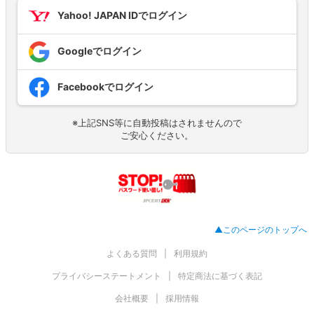
Yahoo! JAPAN IDでログイン
Googleでログイン
Facebookでログイン
※上記SNS等に自動投稿はされませんので
ご安心ください。
▲このページのトップへ
よくある質問
利用規約
プライバシーステートメント
特定商法に基づく表記
会社概要
採用情報