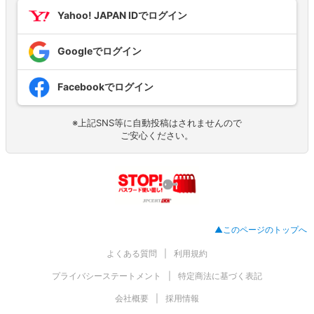
Yahoo! JAPAN IDでログイン
Googleでログイン
Facebookでログイン
※上記SNS等に自動投稿はされませんので
ご安心ください。
▲このページのトップへ
よくある質問
利用規約
プライバシーステートメント
特定商法に基づく表記
会社概要
採用情報