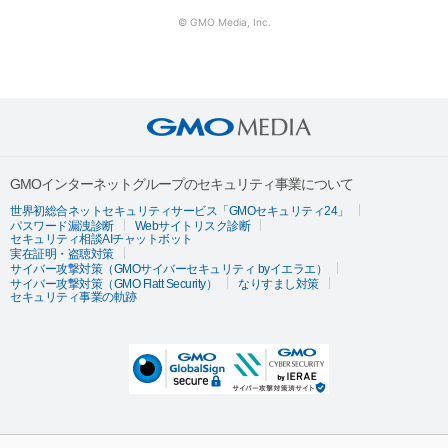
© GMO Media, Inc.
GMOインターネットグループのセキュリティ事業について
世界初総合ネットセキュリティサービス「GMOセキュリティ24」
パスワード漏洩診断
Webサイトリスク診断
セキュリティ相談AIチャットボット
実在証明・盗聴対策
サイバー攻撃対策（GMOサイバーセキュリティ byイエラエ）
サイバー攻撃対策（GMO Flatt Security）
なりすまし対策
セキュリティ事業の軌跡