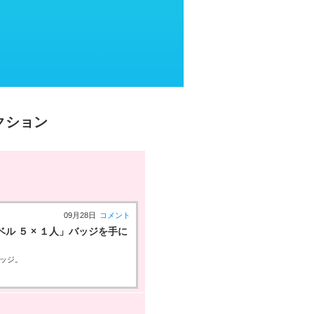
クション
09月28日
コメント
 ５ × １人」バッジを手に
バッジ。