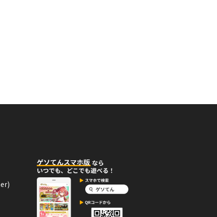
09月26日
コメント
、ゆめぐりＰＣ不調ＩＮ低下中さんの
賃金だけが目的の方は友達解除させて
。放浪の旅に出ても責任は持ちませ
09月15日
コメント
ぐりＰＣ不調ＩＮ低下中さんの島を訪
er)