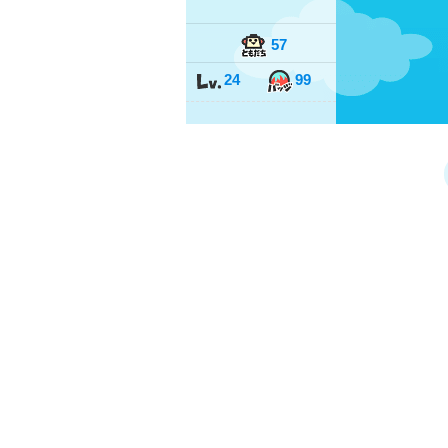
57
24
99