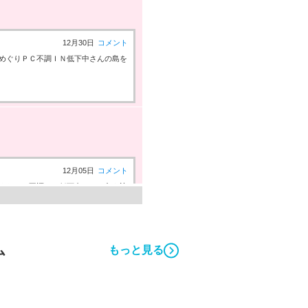
12月30日
コメント
めぐりＰＣ不調ＩＮ低下中さんの島を
12月05日
コメント
ぐりＰＣ不調ＩＮ低下中さんの島を訪
ム
もっと見る
11月13日
コメント