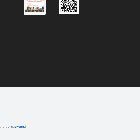
解除させていただきます。
09月04日
コメント
めぐりＰＣ不調ＩＮ低下中さんの島を
08月21日
コメント
ゆめぐりＰＣ不調ＩＮ低下中さんの島
ュリティ事業の軌跡