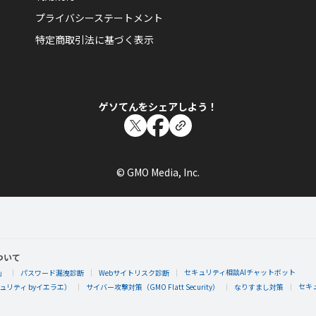
プライバシーステートメント
全てのゲームで放置期間の長い方、ゲームでの交流の無い方は友達
ゆめぐりＰＣ不調ＩＮ低下中
特定商取引法に基づく表示
ゆうじょうの樹にグンと葉が増えました。もっと大きくなるように、ゆ
訪れて「はくしゅ」をしてあげましょう。
エレメンタルキット
ゲソてんをシェアしよう！
ゆめぐりＰＣ不調ＩＮ低下中
© GMO Media, Inc.
ゆうじょうの樹の幹が更に太くなりました。もっと大きくなるように、
を訪れて「はくしゅ」をしてあげましょう。
エレメンタルキット
ついて
セキュリティ相談AIチャットボット
」
パスワード漏洩診断
Webサイトリスク診断
セキ
リティ byイエラエ）
サイバー攻撃対策（GMO Flatt Security）
なりすまし対策