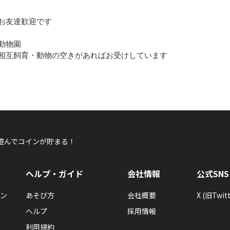
お友達歓迎です
動物園
相互飼育・動物の空きがあればお受けしています
ゆめぐりＰＣ不調ＩＮ低下中
ゆうじょうの樹の葉がもくもく茂っています。もっと大きくなるように
注 あまりにも長期間相互飼育ではなく一方飼育の方やあきらかに
島を訪れて「はくしゅ」をしてあげましょう。
いただく事があります。
エレメンタルキット
農場
派遣手伝いＯＫです。
派遣ＮＯ看板が出てるときは帰還待ちなので派遣されても返します
遊んでコインが貯まる！
ん。
ゆめぐりＰＣ不調ＩＮ低下中
ゆうじょうの樹に若葉が茂っています。もっと大きくなるように、ゆめ
ヘルプ・ガイド
会社情報
公式SNS
れて「はくしゅ」をしてあげましょう。
農場
エレメンタルキット
いたずらＯＫただ猛獣は持っていかないで。盗みもダメ。
ン
あそび方
会社概要
X (旧Twitt
ヘルプ
採用情報
魔界
始めたばかりでろくにイタズラもできませんがそれでもよければ
利用規約