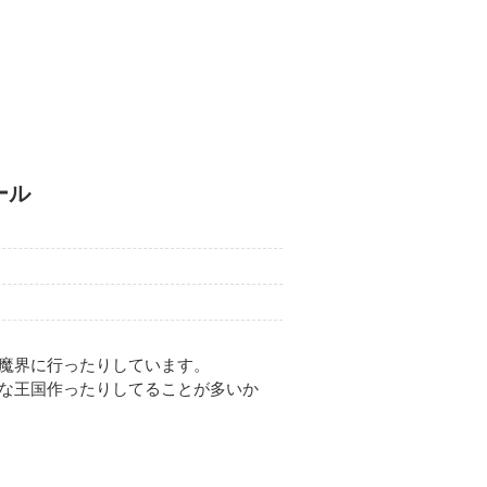
 ２ × １人」バッジを手に
バッジ。
ール
11月10日
コメント
ぐりＰＣ不調ＩＮ低下中さんの島を訪
魔界に行ったりしています。
な王国作ったりしてることが多いか
10月17日
コメント
めぐりＰＣ不調ＩＮ低下中さんの島を