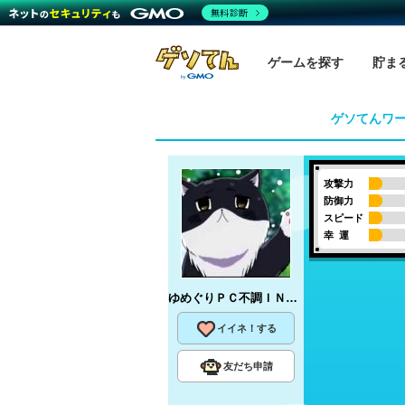
無料診断
ゲームを探す
貯ま
ゲソてんワ
攻撃力
防御力
スピード
幸 運
ゆめぐりＰＣ不調ＩＮ低下中
さん
イイネ！する
友だち申請