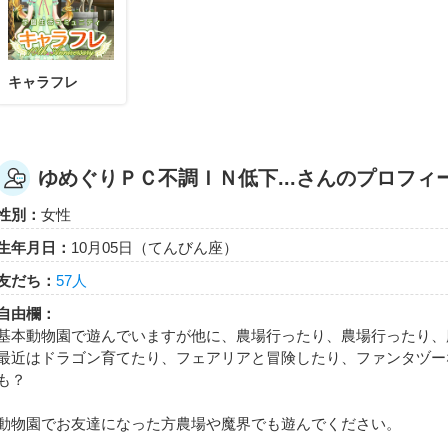
ゆめぐりＰＣ不調ＩＮ低下中さんが「キズナレベル
入れた！
キズナLV2以上のともだちを1人作るともらえるエネルギー
キャラフレ
ゆめぐりＰＣ不調ＩＮ低下...さんのプロフィ
ゆめぐりＰＣ不調ＩＮ低下中
性別：
女性
ゆうじょうの樹がより太くなりました。もっと大きくなるように、ゆめ
れて「はくしゅ」をしてあげましょう。
生年月日：
10月05日（てんびん座）
エレメンタルキット
友だち：
57人
自由欄：
基本動物園で遊んでいますが他に、農場行ったり、農場行ったり、
最近はドラゴン育てたり、フェアリアと冒険したり、ファンタヅー
ゆめぐりＰＣ不調ＩＮ低下中
も？
ゆうじょうの樹が更に成長するようです。もっと大きくなるように、ゆ
訪れて「はくしゅ」をしてあげましょう。
動物園でお友達になった方農場や魔界でも遊んでください。
エレメンタルキット