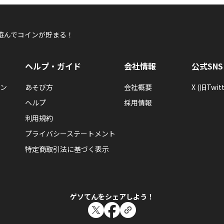
キズナLV30以上のともだちを5人作るともらえるエネルギー
遊んでコインが貯まる！
ヘルプ・ガイド
会社情報
公式SNS
じゅん
ン
あそび方
会社概要
X (旧Twitt
じゅんさんが何か隠しバッジを手に入れたらし
ヘルプ
採用情報
隠しバッジ！獲得条件はヒミツ。
利用規約
プライバシーステートメント
特定商取引法に基づく表示
じゅん
じゅんさんが「スターを１０回使った」バッジ
ゲソてんをシェアしよう！
スターを10回使ったらもらえるエネルギーバッジ。