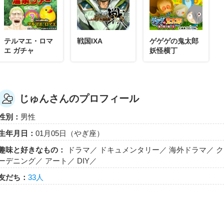
じゅん
じゅんさんが「ソリティアタイム7分」バッジ
ソリティアのベストタイム7分以下達成でもらえるエネルギ
テルマエ・ロマ
戦国IXA
ゲゲゲの鬼太郎
エ ガチャ
妖怪横丁
じゅんさんのプロフィール
じゅん
じゅんさんが「四神演武10」バッジを手に入れ
性別：
男性
四神演武を10回あそんだらもらえるエネルギーバッジ。
生年月日：
01月05日（やぎ座）
趣味と好きなもの：
ドラマ／ ドキュメンタリー／ 海外ドラマ／ クラシック
ーデニング／ アート／ DIY／
友だち：
33人
じゅん
じゅんさんが「キズナレベル ３０ × ５人」バ