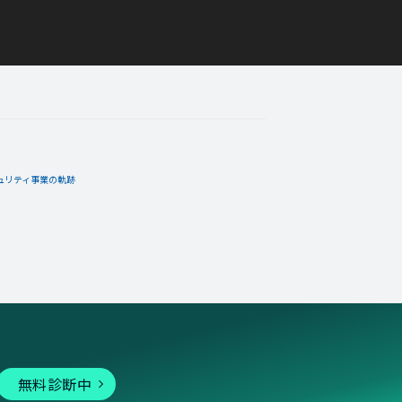
05月26日
コメント
入れた！
ュリティ事業の軌跡
05月09日
コメント
手に入れた！
ーバッジ。
無料診断中