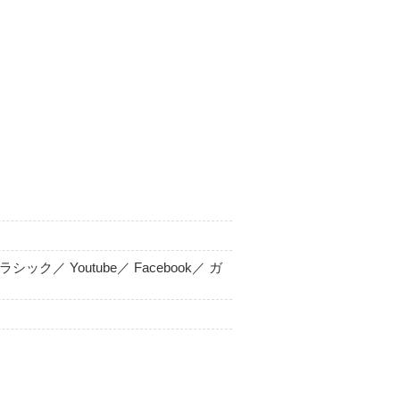
08月16日
コメント
を手に入れた！
ーバッジ。
07月24日
コメント
た！
／ Youtube／ Facebook／ ガ
07月13日
コメント
ッジを手に入れた！