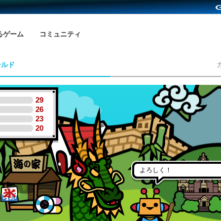
るゲーム
コミュニティ
ールド
29
26
23
20
よろしく！