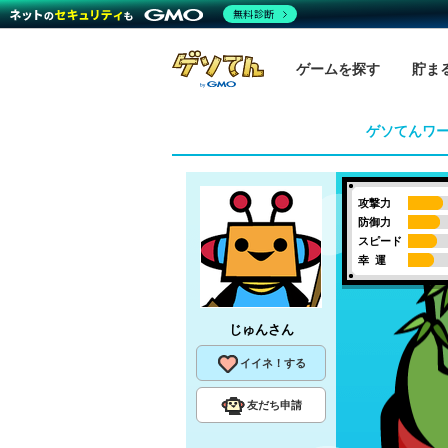
無料診断
ゲームを探す
貯ま
ゲソてんワ
攻撃力
防御力
スピード
幸 運
じゅん
さん
イイネ！する
友だち申請