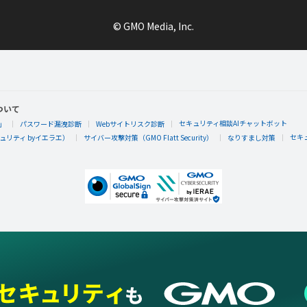
© GMO Media, Inc.
じゅん
じゅんさんが「ゲソガチャ１０」バッジを手に
ついて
ゲソガチャを10回したらもらえるエネルギーバッジ。
セキュリティ相談AIチャットボット
」
パスワード漏洩診断
Webサイトリスク診断
セキ
リティ byイエラエ）
サイバー攻撃対策（GMO Flatt Security）
なりすまし対策
じゅん
じゅんさんが「同じ誕生日ともだち」バッジを
同じ誕生日のひとと、ともだちになったらもらえるエネルギ