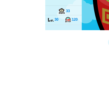
33
30
120