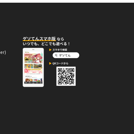
バッジ。
07月01日
コメント
er)
い！
05月26日
コメント
を手に入れた！