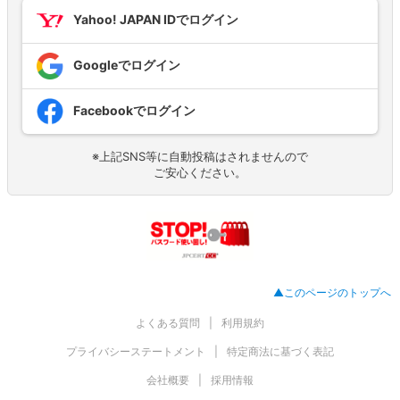
Yahoo! JAPAN IDでログイン
Googleでログイン
Facebookでログイン
※上記SNS等に自動投稿はされませんので
ご安心ください。
▲このページのトップへ
よくある質問
利用規約
プライバシーステートメント
特定商法に基づく表記
会社概要
採用情報