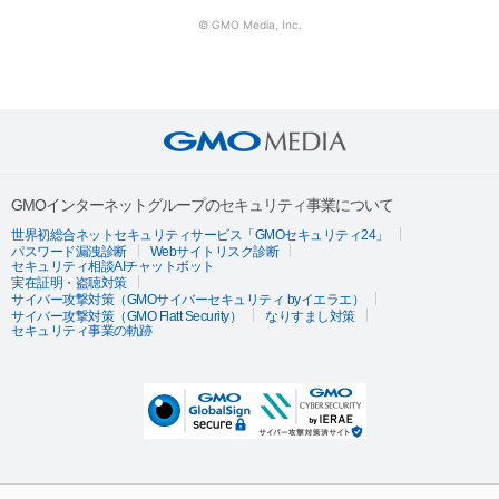
© GMO Media, Inc.
GMOインターネットグループのセキュリティ事業について
世界初総合ネットセキュリティサービス「GMOセキュリティ24」
パスワード漏洩診断
Webサイトリスク診断
セキュリティ相談AIチャットボット
実在証明・盗聴対策
サイバー攻撃対策（GMOサイバーセキュリティ byイエラエ）
サイバー攻撃対策（GMO Flatt Security）
なりすまし対策
セキュリティ事業の軌跡