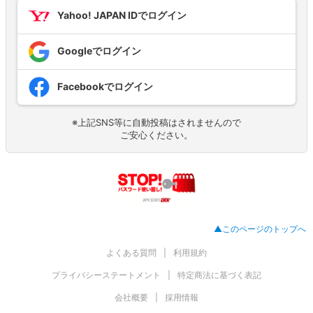
Yahoo! JAPAN IDでログイン
Googleでログイン
Facebookでログイン
※上記SNS等に自動投稿はされませんので
ご安心ください。
▲このページのトップへ
よくある質問
利用規約
プライバシーステートメント
特定商法に基づく表記
会社概要
採用情報