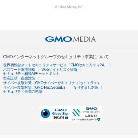
© GMO Media, Inc.
GMOインターネットグループのセキュリティ事業について
世界初総合ネットセキュリティサービス「GMOセキュリティ24」
パスワード漏洩診断
Webサイトリスク診断
セキュリティ相談AIチャットボット
実在証明・盗聴対策
サイバー攻撃対策（GMOサイバーセキュリティ byイエラエ）
サイバー攻撃対策（GMO Flatt Security）
なりすまし対策
セキュリティ事業の軌跡