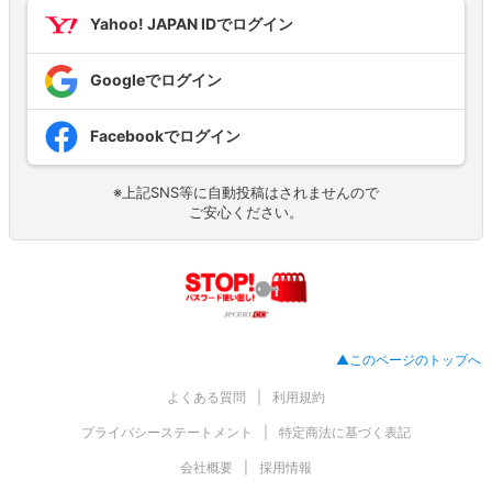
Yahoo! JAPAN IDでログイン
Googleでログイン
Facebookでログイン
※上記SNS等に自動投稿はされませんので
ご安心ください。
▲このページのトップへ
よくある質問
利用規約
プライバシーステートメント
特定商法に基づく表記
会社概要
採用情報