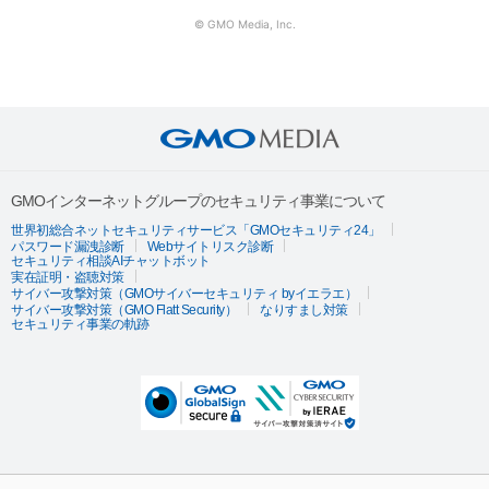
© GMO Media, Inc.
GMOインターネットグループのセキュリティ事業について
世界初総合ネットセキュリティサービス「GMOセキュリティ24」
パスワード漏洩診断
Webサイトリスク診断
セキュリティ相談AIチャットボット
実在証明・盗聴対策
サイバー攻撃対策（GMOサイバーセキュリティ byイエラエ）
サイバー攻撃対策（GMO Flatt Security）
なりすまし対策
セキュリティ事業の軌跡