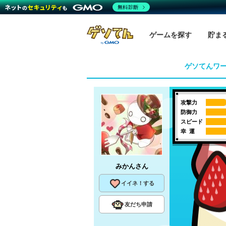
無料診断
ゲームを探す
貯ま
ゲソてんワ
攻撃力
防御力
スピード
幸 運
みかん
さん
イイネ！する
友だち申請