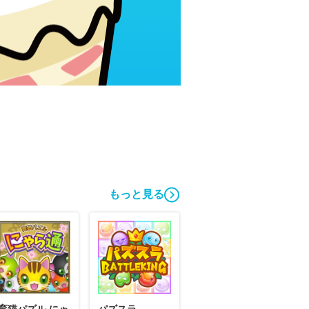
もっと見る
育猫パズル にゃ
パズスラ