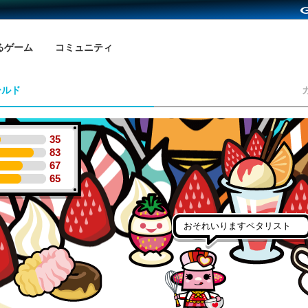
るゲーム
コミュニティ
ールド
35
83
67
65
おそれいりますペタリスト