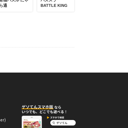
ら通
BATTLE KING
er)