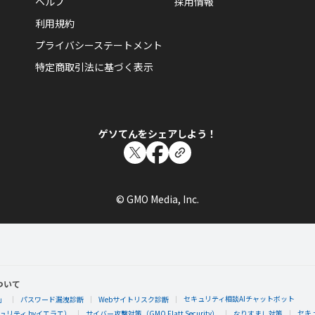
ヘルプ
採用情報
利用規約
プライバシーステートメント
特定商取引法に基づく表示
ゲソてんをシェアしよう！
© GMO Media, Inc.
ついて
セキュリティ相談AIチャットボット
」
パスワード漏洩診断
Webサイトリスク診断
セキ
リティ byイエラエ）
サイバー攻撃対策（GMO Flatt Security）
なりすまし対策