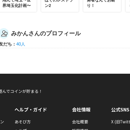
界埼玉化計画〜
ン2
り！
みかんさんのプロフィール
友だち：
40人
遊んでコインが貯まる！
ヘルプ・ガイド
会社情報
公式SNS
ン
あそび方
会社概要
X (旧Twitt