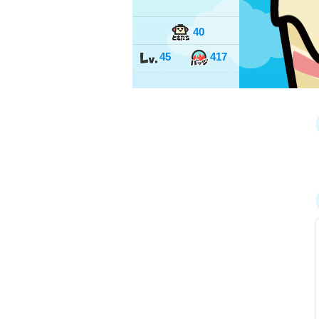
40
45
417