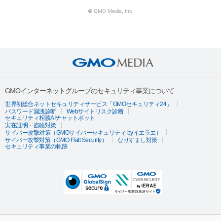
© GMO Media, Inc.
GMOインターネットグループのセキュリティ事業について
世界初総合ネットセキュリティサービス「GMOセキュリティ24」
パスワード漏洩診断
Webサイトリスク診断
セキュリティ相談AIチャットボット
実在証明・盗聴対策
サイバー攻撃対策（GMOサイバーセキュリティ byイエラエ）
サイバー攻撃対策（GMO Flatt Security）
なりすまし対策
セキュリティ事業の軌跡