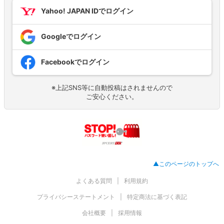
Yahoo! JAPAN IDでログイン
Googleでログイン
Facebookでログイン
※上記SNS等に自動投稿はされませんので
ご安心ください。
▲このページのトップへ
よくある質問
利用規約
プライバシーステートメント
特定商法に基づく表記
会社概要
採用情報